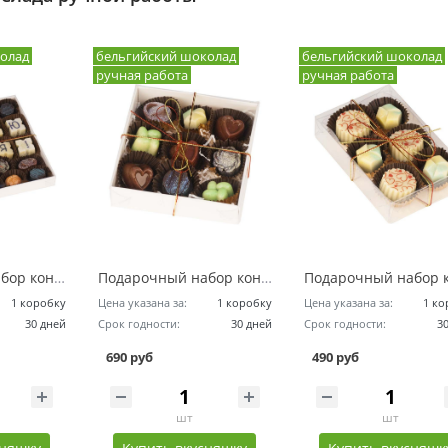
олад
бельгийский шоколад
бельгийский шоколад
ручная работа
ручная работа
Подарочный набор конфет ручной работы - Люблю Тебя! / 25 конфет
Подарочный набор конфет ручной работы - Набор Гурмана / 9 конфет
1 коробку
Цена указана за:
1 коробку
Цена указана за:
1 ко
30 дней
Срок годности:
30 дней
Срок годности:
3
690 руб
490 руб
шт
шт