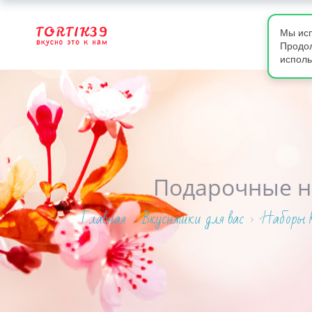
Мы исп
Продол
исполь
Подарочные н
Главная
Вкусняшки для вас
Наборы 