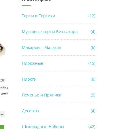
Торты и Тортики
(12)
Муссовые торты Без сахара
(4)
Макарон | Macaron
(6)
Пирожные
(15)
Пироги
(6)
Подарочный набор конфет ручной работы - Соленая Сладость / 6 конфет
робку
0 дней
Печенье и Пряники
(5)
Десерты
(4)
Шоколадные Наборы
(42)