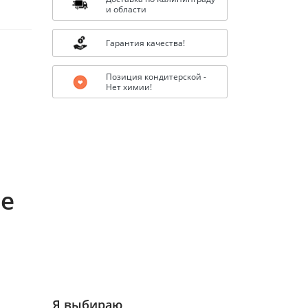
и области
Гарантия качества!
Позиция кондитерской -
Нет химии!
ле
Я выбираю