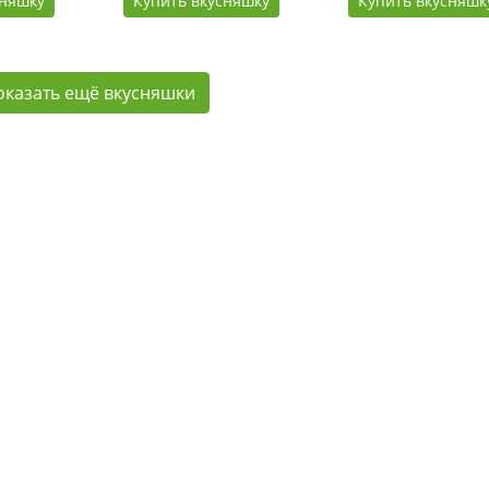
сняшку
Купить вкусняшку
Купить вкусняшк
оказать ещё вкусняшки