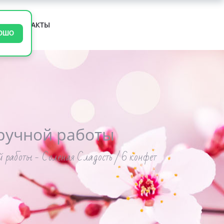
М
КОНТАКТЫ
ОШО
ручной работы
 работы - Соленая Сладость / 6 конфет