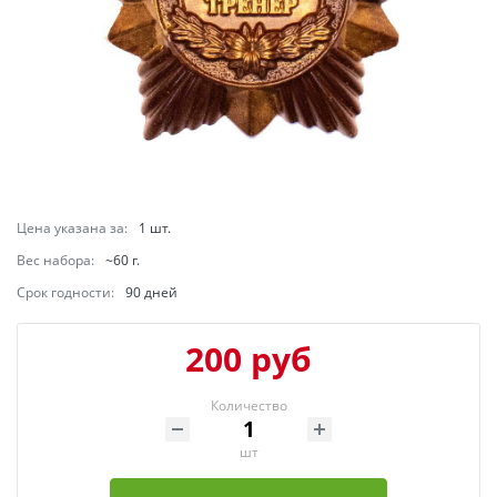
Цена указана за:
1 шт.
Вес набора:
~60 г.
Срок годности:
90 дней
200 руб
Количество
шт