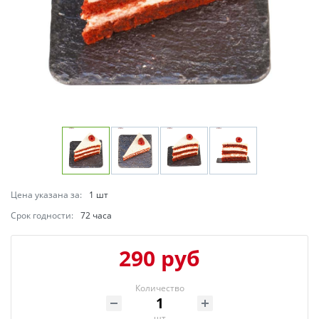
Цена указана за:
1 шт
Срок годности:
72 часа
290 руб
Количество
шт