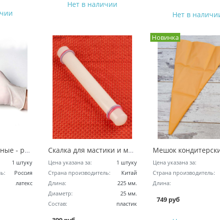
Нет в наличии
ичии
Нет в наличи
Новинка
Перчатки латексные - размер L
Скалка для мастики и марципана, гладкая
1 штуку
Цена указана за:
1 штуку
Цена указана за:
ь:
Россия
Страна производитель:
Китай
Страна производитель:
латекс
Длина:
225 мм.
Длина:
Диаметр:
25 мм.
749 руб
Состав:
пластик