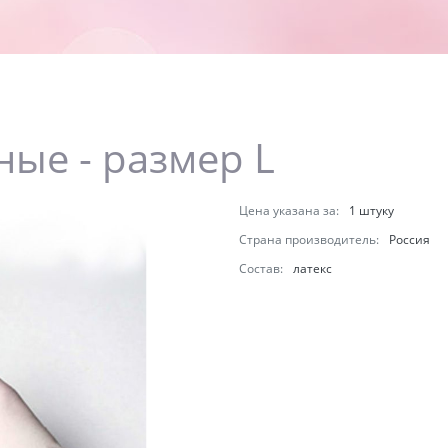
ные - размер L
Цена указана за:
1 штуку
Страна производитель:
Россия
Состав:
латекс