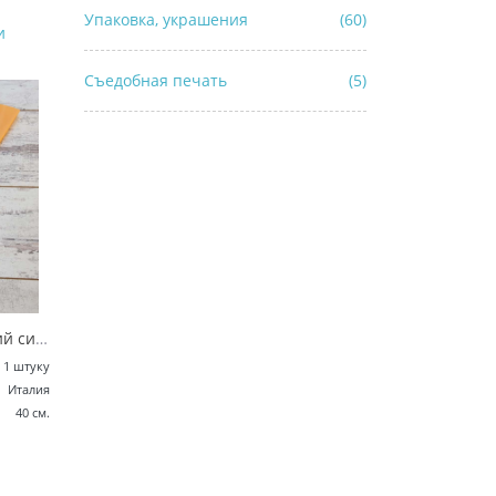
Упаковка, украшения
(60)
и
Съедобная печать
(5)
Мешок кондитерский силиконовый - Поверфлекс 40см.
1 штуку
Италия
40 см.