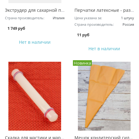
Экструдер для сахарной пасты
Перчатки латексные - размер L
Страна производитель:
Италия
Цена указана за:
1 штуку
Страна производитель:
Россия
1 749 руб
11 руб
Нет в наличии
Нет в наличии
Новинка
Скалка для мастики и марципана, гладкая
Мешок кондитерский силиконовый - Поверфлекс 40см.