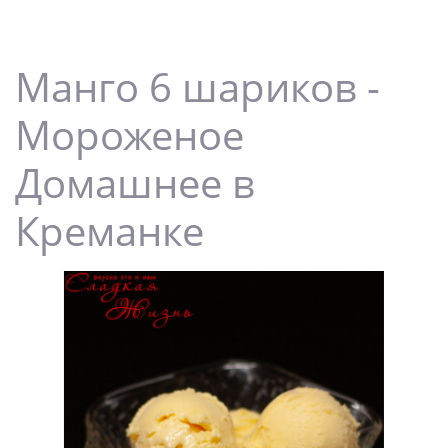
Манго 6 шариков -
Мороженое
Домашнее в
Креманке