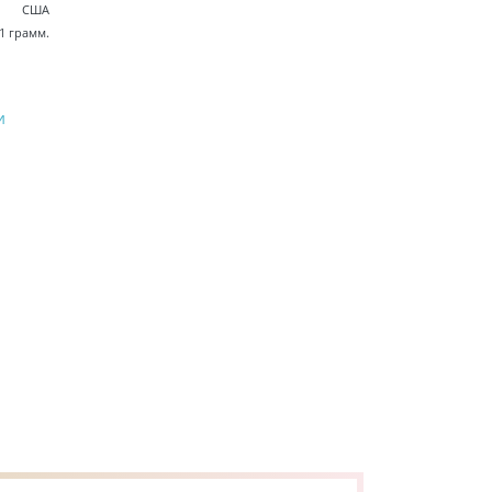
США
1 грамм.
и