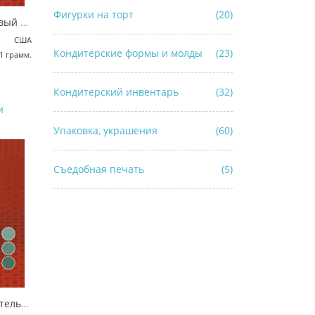
Фигурки на торт
(20)
Electric Purple, гелевый краситель AmeriColor
США
Кондитерские формы и молды
(23)
1 грамм.
Кондитерский инвентарь
(32)
и
Упаковка, украшения
(60)
Съедобная печать
(5)
Teal, гелевый краситель AmeriColor