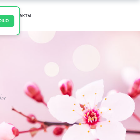
М
КОНТАКТЫ
ОШО
lor