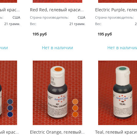
Super Red, гелевый краситель AmeriColor
Red Red, гелевый краситель AmeriColor
ь:
США
Страна производитель:
США
Страна производитель:
21 грамм.
Вес:
21 грамм.
Вес:
2
195 руб
195 руб
ичии
Нет в наличии
Нет в наличи
Navy Blue, гелевый краситель AmeriColor
Electric Orange, гелевый краситель AmeriColor