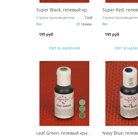
Super Black, гелевый краситель AmeriColor
Страна производитель:
США
Страна производител
Вес:
21 грамм.
Вес:
195 руб
195 руб
Нет в наличии
Нет в нал
Leaf Green, гелевый краситель AmeriColor