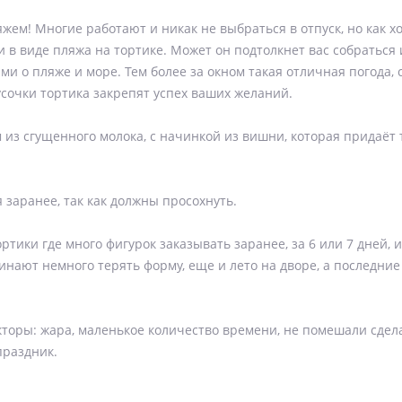
ляжем! Многие работают и никак не выбраться в отпуск, но как х
 и в виде пляжа на тортике. Может он подтолкнет вас собраться 
ми о пляже и море. Тем более за окном такая отличная погода, 
усочки тортика закрепят успех ваших желаний.
з сгущенного молока, с начинкой из вишни, которая придаёт 
 заранее, так как должны просохнуть.
ртики где много фигурок заказывать заранее, за 6 или 7 дней, 
инают немного терять форму, еще и лето на дворе, а последние
акторы: жара, маленькое количество времени, не помешали сдел
праздник.