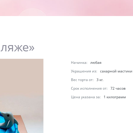
пляже»
Начинка:
любая
Украшения из:
сахарной мастики
Вес торта от:
3 кг.
Срок исполнения от:
72 часов
Цена указана за:
1 килограмм