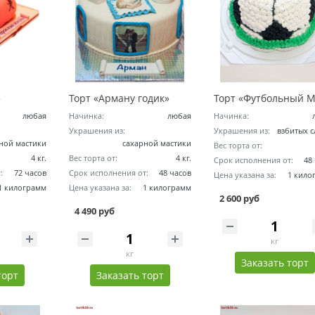
»
Торт «Арману годик»
Торт «Футбольный 
любая
Начинка:
любая
Начинка:
Украшения из:
Украшения из:
взбитых с
ной мастики
сахарной мастики
Вес торта от:
4 кг.
Вес торта от:
4 кг.
Срок исполнения от:
48
:
72 часов
Срок исполнения от:
48 часов
Цена указана за:
1 кило
1 килограмм
Цена указана за:
1 килограмм
2 600 руб
4 490 руб
кг
кг
Заказать торт
торт
Заказать торт