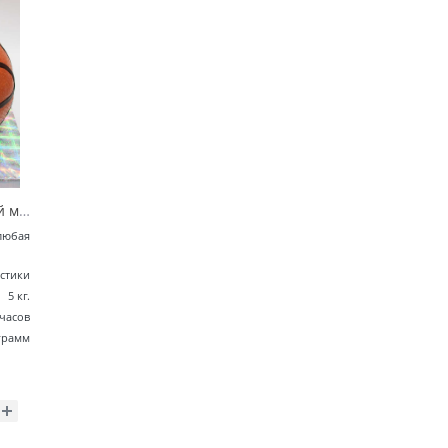
Торт «Баскетбольный мяч»
любая
стики
5 кг.
 часов
грамм