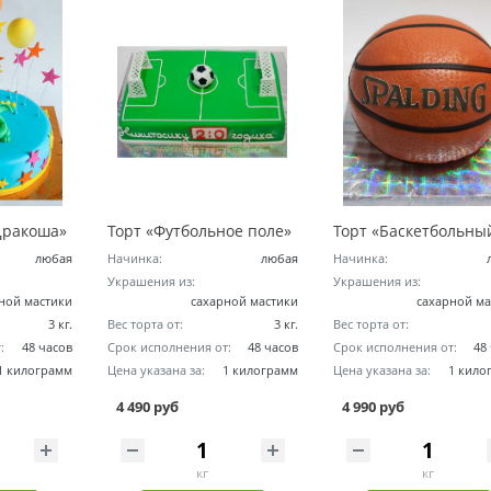
Дракоша»
Торт «Футбольное поле»
любая
Начинка:
любая
Начинка:
Украшения из:
Украшения из:
ной мастики
сахарной мастики
сахарной ма
3 кг.
Вес торта от:
3 кг.
Вес торта от:
:
48 часов
Срок исполнения от:
48 часов
Срок исполнения от:
48
1 килограмм
Цена указана за:
1 килограмм
Цена указана за:
1 кило
4 490 руб
4 990 руб
кг
кг