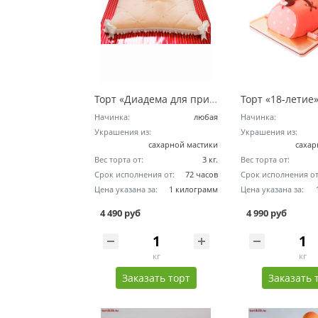
Торт «Диадема для принцессы»
Торт «18-летие
Начинка:
любая
Начинка:
Украшения из:
Украшения из:
сахарной мастики
сахар
Вес торта от:
3 кг.
Вес торта от:
Срок исполнения от:
72 часов
Срок исполнения от
Цена указана за:
1 килограмм
Цена указана за:
4 490 руб
4 990 руб
кг
кг
Заказать торт
Заказать 