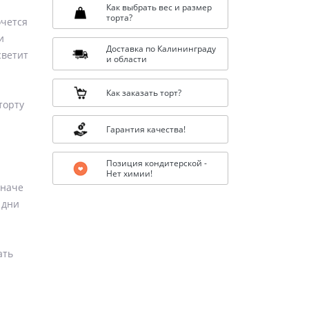
Как выбрать вес и размер
торта?
очется
и
Доставка по Калининграду
светит
и области
Как заказать торт?
торту
Гарантия качества!
Позиция кондитерской -
Нет химии!
иначе
 дни
ать