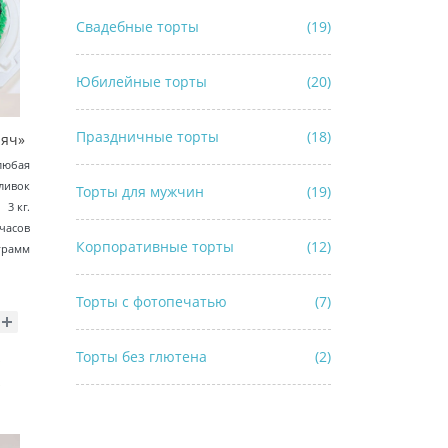
Свадебные торты
(19)
Юбилейные торты
(20)
Праздничные торты
(18)
Мяч»
любая
ливок
Торты для мужчин
(19)
3 кг.
 часов
Корпоративные торты
(12)
грамм
Торты с фотопечатью
(7)
Торты без глютена
(2)