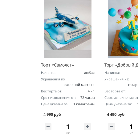
Торт «Самолет»
Торт «Добрый 
Начинка:
любая
Начинка:
Украшения из:
Украшения из:
сахарной мастики
сахар
Вес торта от:
4 кг.
Вес торта от:
Срок исполнения от:
72 часов
Срок исполнения от
Цена указана за:
1 килограмм
Цена указана за:
4 990 руб
4 490 руб
кг
кг