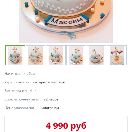
Начинка:
любая
Украшения из:
сахарной мастики
Вес торта от:
4 кг.
Срок исполнения от:
72 часов
Цена указана за:
1 килограмм
4 990 руб