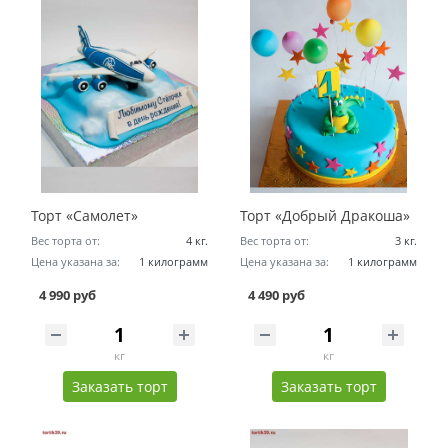
Торт «Самолет»
Торт «Добрый Дракоша»
Вес торта от:
4 кг.
Вес торта от:
3 кг.
Цена указана за:
1 килограмм
Цена указана за:
1 килограмм
4 990 руб
4 490 руб
кг
кг
Заказать торт
Заказать торт