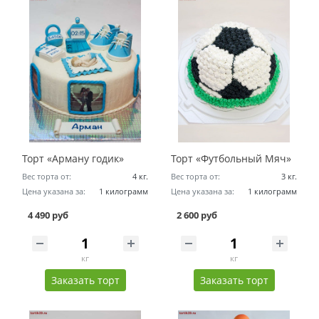
Торт «Арману годик»
Торт «Футбольный Мяч»
Вес торта от:
4 кг.
Вес торта от:
3 кг.
Цена указана за:
1 килограмм
Цена указана за:
1 килограмм
4 490 руб
2 600 руб
кг
кг
Заказать торт
Заказать торт