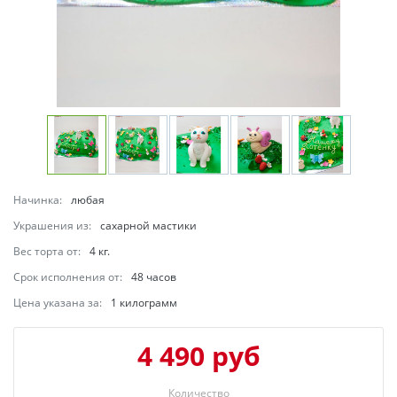
Начинка:
любая
Украшения из:
сахарной мастики
Вес торта от:
4 кг.
Срок исполнения от:
48 часов
Цена указана за:
1 килограмм
4 490 руб
Количество