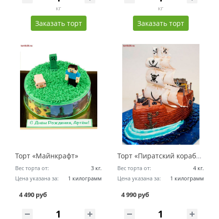
кг
кг
Заказать торт
Заказать торт
Торт «Майнкрафт»
Торт «Пиратский корабль с добычей»
Вес торта от:
3 кг.
Вес торта от:
4 кг.
Цена указана за:
1 килограмм
Цена указана за:
1 килограмм
4 490 руб
4 990 руб