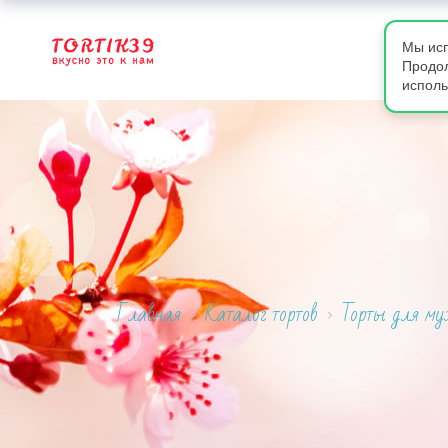
Мы исп
Продол
исполь
Главная
Каталог тортов
Торты для м