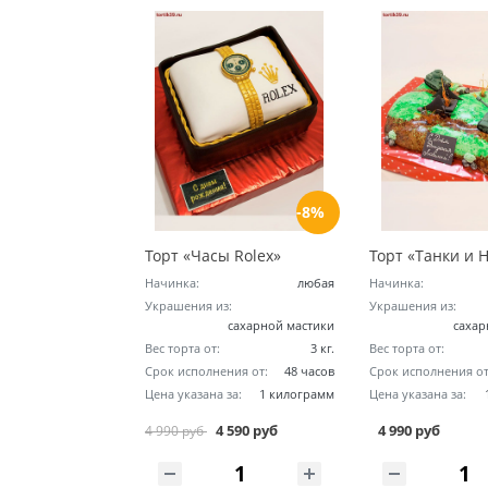
-8%
Торт «Часы Rolex»
Торт «Танки и 
Начинка:
любая
Начинка:
Украшения из:
Украшения из:
сахарной мастики
сахар
Вес торта от:
3 кг.
Вес торта от:
Срок исполнения от:
48 часов
Срок исполнения от
Цена указана за:
1 килограмм
Цена указана за:
4 590 руб
4 990 руб
4 990 руб