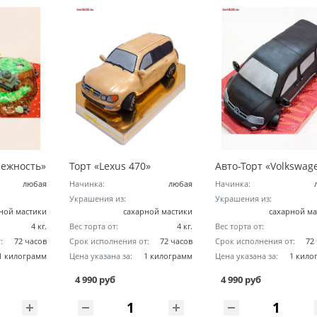
Нежность»
Торт «Lexus 470»
любая
Начинка:
любая
Начинка:
Украшения из:
Украшения из:
ной мастики
сахарной мастики
сахарной ма
4 кг.
Вес торта от:
4 кг.
Вес торта от:
:
72 часов
Срок исполнения от:
72 часов
Срок исполнения от:
72
1 килограмм
Цена указана за:
1 килограмм
Цена указана за:
1 кило
4 990 руб
4 990 руб