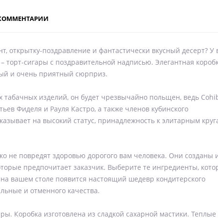
КОММЕНТАРИИ
т, открытку-поздравление и фантастически вкусный десерт? У 
 – торт-сигары с поздравительной надписью. Элегантная короб
ный и очень приятный сюрприз.
х табачных изделий, он будет чрезвычайно польщен, ведь Cohi
ьев Фиделя и Рауля Кастро, а также членов кубинского
указывает на высокий статус, принадлежность к элитарным круг
ко не повредят здоровью дорогого вам человека. Они созданы 
оторые предпочитает заказчик. Выберите те ингредиенты, кот
 на вашем столе появится настоящий шедевр кондитерского
альные и отменного качества.
ры. Коробка изготовлена из сладкой сахарной мастики. Теплые