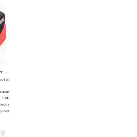
Авто-Торт «Volkswagen T5»
любая
стики
6 кг.
 часов
грамм