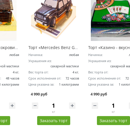
Торт «Сундук с сокровищами»
Торт «Mercedes Benz G-class – Геленваген»
любая
Начинка:
любая
Начинка:
Украшения из:
Украшения из:
ной мастики
сахарной мастики
сахарной ма
4 кг.
Вес торта от:
4 кг.
Вес торта от:
:
48 часов
Срок исполнения от:
72 часов
Срок исполнения от:
72
1 килограмм
Цена указана за:
1 килограмм
Цена указана за:
1 кило
4 990 руб
4 990 руб
кг
кг
торт
Заказать торт
Заказать торт