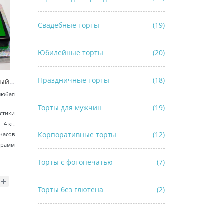
Свадебные торты
(19)
Юбилейные торты
(20)
Праздничные торты
(18)
Торт «Казино - вкусный азарт»
любая
Торты для мужчин
(19)
стики
4 кг.
Корпоративные торты
(12)
 часов
грамм
Торты с фотопечатью
(7)
Торты без глютена
(2)