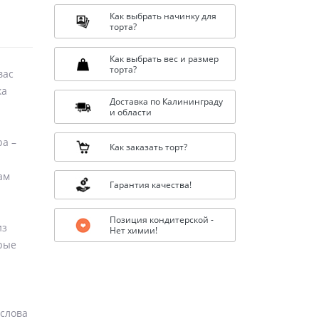
Как выбрать начинку для
торта?
Как выбрать вес и размер
торта?
вас
ка
Доставка по Калининграду
и области
ba –
Как заказать торт?
ам
Гарантия качества!
Позиция кондитерской -
из
Нет химии!
орые
 слова