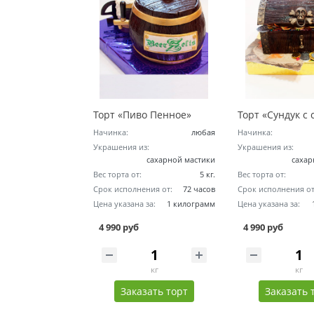
Торт «Пиво Пенное»
Начинка:
любая
Начинка:
Украшения из:
Украшения из:
сахарной мастики
сахар
Вес торта от:
5 кг.
Вес торта от:
Срок исполнения от:
72 часов
Срок исполнения от
Цена указана за:
1 килограмм
Цена указана за:
4 990 руб
4 990 руб
кг
кг
Заказать торт
Заказать 