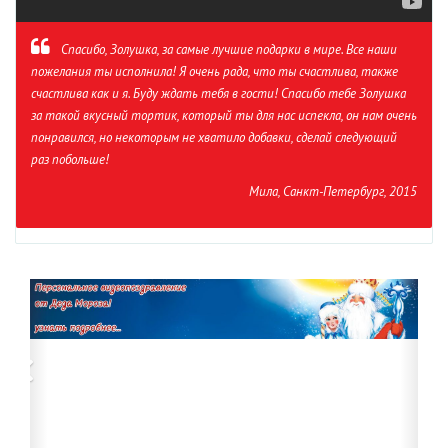
Спасибо, Золушка, за самые лучшие подарки в мире. Все наши
пожелания ты исполнила! Я очень рада, что ты счастлива, также
счастлива как и я. Буду ждать тебя в гости! Спасибо тебе Золушка
за такой вкусный тортик, который ты для нас испекла, он нам очень
понравился, но некоторым не хватило добавки, сделай следующий
раз побольше!
Мила, Санкт-Петербург, 2015