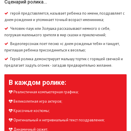
Сценарий ролика...
герой представляется, называет ребенка по имени, поздравляет с
днем рождения и упоминает точный возраст именинника;
Человек-паук или Золушка рассказывают немного о себе,
погружая маленького зрителя в мир сказки и приключений;
Видеоперсонаж поет песню «с днем рожденья тебя» и танцует,
приглашая ребенка присоединиться к веселью;
Герой ролика демонстрирует малышу тортик с горящей свечкой и
предлагает задуть огонек - загадав предварительно желание.
В каждом ролике:
Реалистичная компьютерная графика;
Великолепная игра актеров;
Красочные костюмы;
Оригинальный и нетривиальный текст поздравления;
Динамичный сюжет.